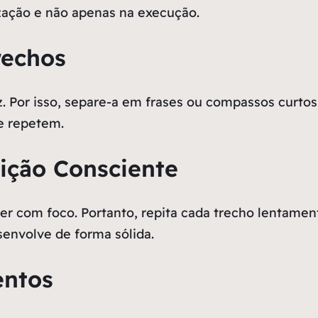
ização e não apenas na execução.
rechos
z. Por isso, separe-a em frases ou compassos curt
e repetem.
tição Consciente
ser com foco. Portanto, repita cada trecho lentame
senvolve de forma sólida.
entos